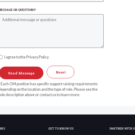
MESSAGE OR QUESTIONS
*
I agree to the Privacy Policy.
Reset
* Each OM position has specific support raising requirements
epending on the location and the type of role. Please see the
ole description above or contact us to learn more.
NKS
GET TO KNOW US
PARTNER WITH 