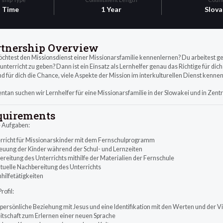
l Time
1 Year
Slova
rtnership Overview
chtest den Missionsdienst einer Missionarsfamilie kennenlernen? Du arbeitest ger
unterricht zu geben? Dann ist ein Einsatz als Lernhelfer genau das Richtige für dic
d für dich die Chance, viele Aspekte der Mission im interkulturellen Dienst kenne
tan suchen wir Lernhelfer für eine Missionarsfamilie in der Slowakei und in Zent
quirements
 Aufgaben:
erricht für Missionarskinder mit dem Fernschulprogramm
reuung der Kinder während der Schul- und Lernzeiten
ereitung des Unterrichts mithilfe der Materialien der Fernschule
ntuelle Nachbereitung des Unterrichts
hilfetätigkeiten
rofil:
e persönliche Beziehung mit Jesus und eine Identifikation mit den Werten und der
eitschaft zum Erlernen einer neuen Sprache