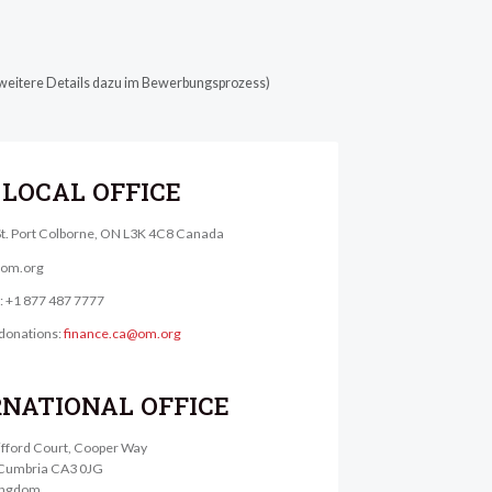
(weitere Details dazu im Bewerbungsprozess)
LOCAL OFFICE
St. Port Colborne, ON L3K 4C8 Canada
@om.org
e: +1 877 487 7777
donations:
finance.ca@om.org
RNATIONAL OFFICE
lifford Court, Cooper Way
, Cumbria CA3 0JG
ingdom