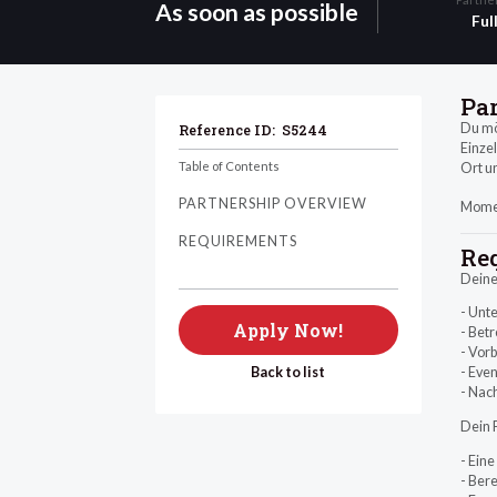
As soon as possible
Ful
Pa
Du mö
Reference ID:
S5244
Einzel
Table of Contents
Ort un
PARTNERSHIP OVERVIEW
Momen
REQUIREMENTS
Re
Deine
- Unt
Apply Now!
- Bet
- Vorb
Back to list
- Eve
- Nach
Dein P
- Ein
- Ber