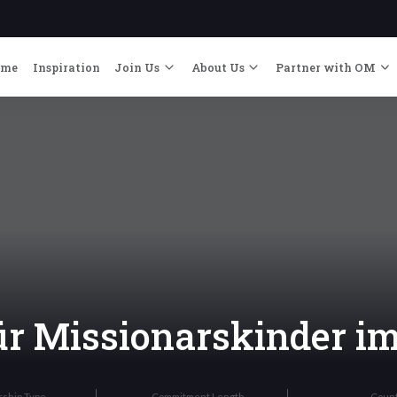
ome
Inspiration
Join Us
About Us
Partner with OM
für Missionarskinder i
rship Type
Commitment Length
Coun