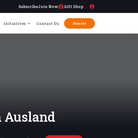
Subscribe
Join Now
Gift Shop
Initiatives
Contact Us
Donate
m Ausland
try