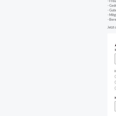
- Fre
- Ged
- Gut
- Mitg
- Ber
Jetzt