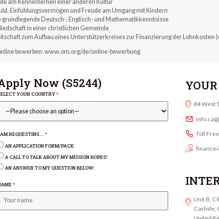
ude am Kennenlernen einer anderen Kultur
uld, Einfühlungsvermögen und Freude am Umgang mit Kindern
e grundlegende Deutsch-, Englisch- und Mathematikkenntnisse
liedschaft in einer christlichen Gemeinde
eitschaft zum Aufbau eines Unterstützerkreises zur Finanzierung der Lohnkosten 
 online bewerben: www.om.org/de/online-bewerbung
Apply Now (
S5244
)
YOUR 
SELECT YOUR COUNTRY
*
84 West 
info.ca
Toll Fre
I AM REQUESTING...
*
AN APPLICATION FORM/PACK
finance/
A CALL TO TALK ABOUT MY MISSION HOPES!
AN ANSWER TO MY QUESTION BELOW:
INTE
NAME
*
Unit B, C
Carlisle
United K