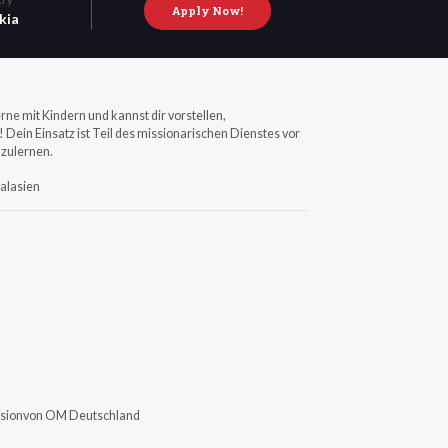
Apply Now!
kia
ne mit Kindern und kannst dir vorstellen,
h! Dein Einsatz ist Teil des missionarischen Dienstes vor
nzulernen.
ralasien
 Visionvon OM Deutschland