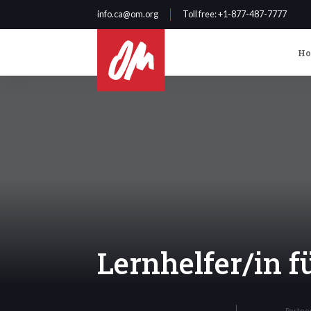
info.ca@om.org
Toll free
: +1-877-487-7777
H
Lernhelfer/in 
Partne